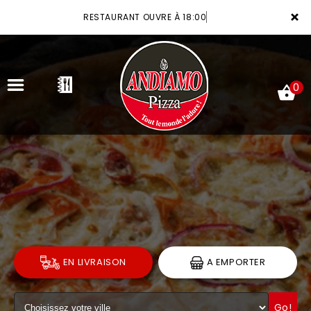
×
RESTAURANT OUVRE À 18:00
0
ACCUEIL
LA CARTE
VOTRE COMPTE
NOTRE RESTAURANT
EN LIVRAISON
A EMPORTER
VOS AVIS
MENTIONS LÉGALES
Go!